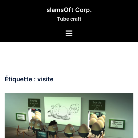
Aller
slamsOft Corp.
au
Tube craft
contenu
Étiquette :
visite